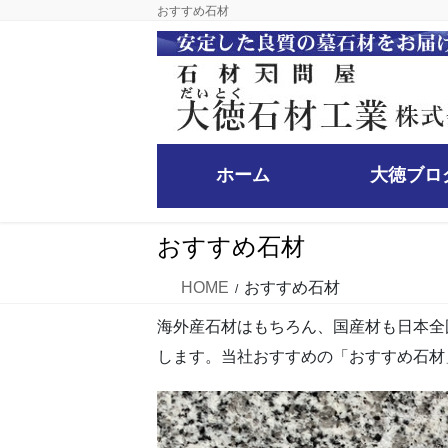
コ
ナ
おすすめ石材
ン
ビ
テ
ゲ
ン
ー
ツ
シ
に
ョ
移
ン
ホーム
大徳ブロ
動
に
移
動
おすすめ石材
HOME
おすすめ石材
海外産石材はもちろん、国産材も日本全
します。当社おすすめの「おすすめ石材