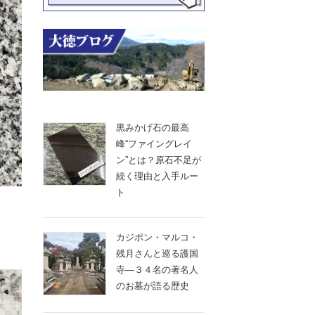
黒みかげ石の最高
峰“ファイングレイ
ン”とは？原石不足が
続く理由と入手ルー
ト
カジポン・マルコ・
残月さんと巡る護国
寺―３４名の著名人
のお墓が語る歴史